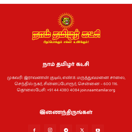
நாம் தமிழர் கட்சி
முகவரி: இராவணன் குடில், எண்.8. மருத்துவமனை சாலை,
செந்தில் நகர், சின்னப்போரூர், சென்னை – 600 116.
தொலைபேசி: +91 44 4380 4084
join.naamtamilar.org
இணைந்திருங்கள்