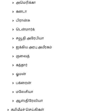
அமெரிக்கா
கனடா
பிரான்சு
டென்மார்க்
சவூதி அரேபியா
ஐக்கிய அரபு அமீரகம்
குவைத்
கத்தார்
ஓமன்
பக்ரைன்
மலேசியா
ஆஸ்திரேலியா
தமிழீழச் செய்திகள்