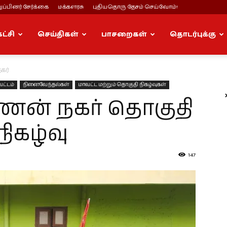
ப்பினர் சேர்க்கை
மக்களரசு
புதியதொரு தேசம் செய்வோம்!
கட்சி
செய்திகள்
பாசறைகள்
தொடர்புக்கு
கர்
ட்டம்
நினைவேந்தல்கள்
மாவட்ட மற்றும் தொகுதி நிகழ்வுகள்
ிணன் நகர் தொகுதி
நிகழ்வு
147