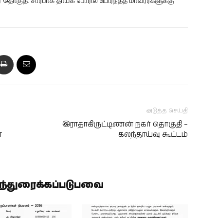
தொகுதி சார்பாக தாயக போரில் உயிர்நீத்த மாவீரர்களுக்கு
அடுத்த செய்தி
இராதாகிருட்டிணன் நகர் தொகுதி –
ா
கலந்தாய்வு கூட்டம்
ிந்துரைக்கப்படுபவை