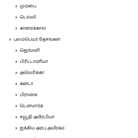
மும்பை
டெல்லி
காரைக்கால்
புலம்பெயர் தேசங்கள்
ஜெர்மனி
பிரிட்டானியா
அமெரிக்கா
கனடா
பிரான்சு
டென்மார்க்
சவூதி அரேபியா
ஐக்கிய அரபு அமீரகம்