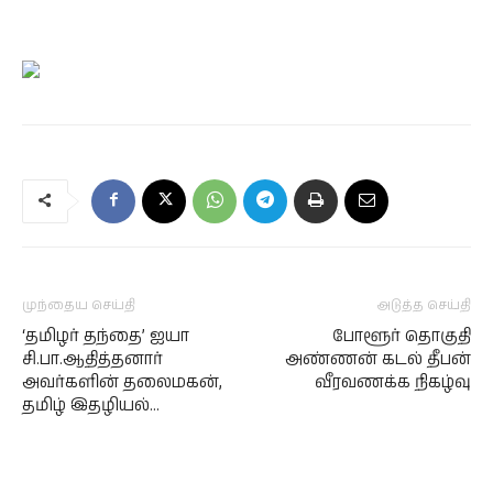
முந்தைய செய்தி
அடுத்த செய்தி
‘தமிழர் தந்தை’ ஐயா
போளூர் தொகுதி
சி.பா.ஆதித்தனார்
அண்ணன் கடல் தீபன்
அவர்களின் தலைமகன்,
வீரவணக்க நிகழ்வு
தமிழ் இதழியல்…