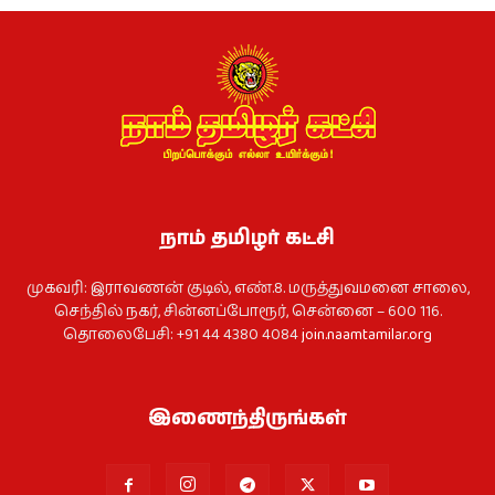
நாம் தமிழர் கட்சி
முகவரி: இராவணன் குடில், எண்.8. மருத்துவமனை சாலை,
செந்தில் நகர், சின்னப்போரூர், சென்னை – 600 116.
தொலைபேசி: +91 44 4380 4084
join.naamtamilar.org
இணைந்திருங்கள்