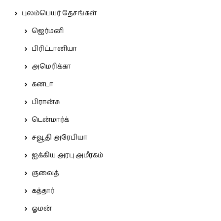
புலம்பெயர் தேசங்கள்
ஜெர்மனி
பிரிட்டானியா
அமெரிக்கா
கனடா
பிரான்சு
டென்மார்க்
சவூதி அரேபியா
ஐக்கிய அரபு அமீரகம்
குவைத்
கத்தார்
ஓமன்