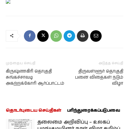
முந்தைய செய்தி
அடுத்த செய்தி
கிருஷ்ணகிரி தொகுதி
திருவள்ளூர் தொகுதி
சுங்கச்சாவடி
பனை விதைகள் நடும்
அகற்றக்கோரி ஆர்ப்பாட்டம்
விழா
தொடர்புடைய செய்திகள்
பரிந்துரைக்கப்படுபவை
தலைமை அறிவிப்பு – உலகப்
பழங்குடியினர் நாள் விழா தமிழ்ப்