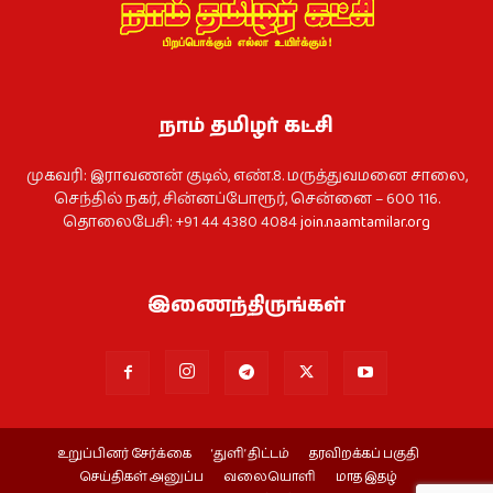
நாம் தமிழர் கட்சி
முகவரி: இராவணன் குடில், எண்.8. மருத்துவமனை சாலை,
செந்தில் நகர், சின்னப்போரூர், சென்னை – 600 116.
தொலைபேசி: +91 44 4380 4084
join.naamtamilar.org
இணைந்திருங்கள்
உறுப்பினர் சேர்க்கை
‘துளி’ திட்டம்
தரவிறக்கப் பகுதி
செய்திகள் அனுப்ப
வலையொளி
மாத இதழ்