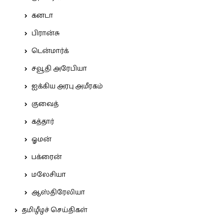
கனடா
பிரான்சு
டென்மார்க்
சவூதி அரேபியா
ஐக்கிய அரபு அமீரகம்
குவைத்
கத்தார்
ஓமன்
பக்ரைன்
மலேசியா
ஆஸ்திரேலியா
தமிழீழச் செய்திகள்