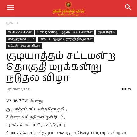
முகப்பு
கட்சி செய்திகள்
கொரோனா துயர்துடைப்புப் பணிகள்
குடியாத்தம்
வேலூர் மாவட்டம்
மாவட்ட மற்றும் தொகுதி நிகழ்வுகள்
மக்கள் நலப் பணிகள்
குடியாத்தம் சட்டமன்ற
தொகுதி மரக்கன்று
நடுதல் விழா
ஜூலை 1, 2021
73
27.06.2021 அன்று
குடியாத்தம் சட்டமன்ற தொகுதி ,
பேர்ணாம்பட் நடுவன் ஒன்றியம்,
பரவக்கல் ஊராட்சி, பனந்தோப்பு
கிராமத்தில், சுற்றுச்சூழல் பாசறை முன்னெடுப்பில், மரக்கன்றுகள்