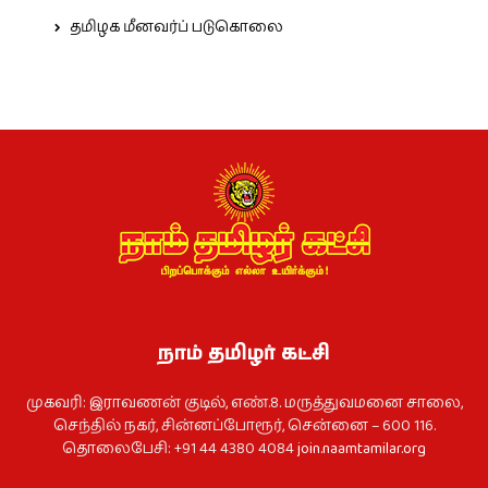
தமிழக மீனவர்ப் படுகொலை
நாம் தமிழர் கட்சி
முகவரி: இராவணன் குடில், எண்.8. மருத்துவமனை சாலை,
செந்தில் நகர், சின்னப்போரூர், சென்னை – 600 116.
தொலைபேசி: +91 44 4380 4084
join.naamtamilar.org