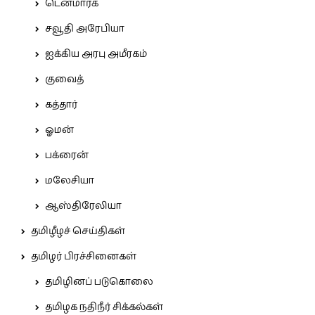
டென்மார்க்
சவூதி அரேபியா
ஐக்கிய அரபு அமீரகம்
குவைத்
கத்தார்
ஓமன்
பக்ரைன்
மலேசியா
ஆஸ்திரேலியா
தமிழீழச் செய்திகள்
தமிழர் பிரச்சினைகள்
தமிழினப் படுகொலை
தமிழக நதிநீர் சிக்கல்கள்