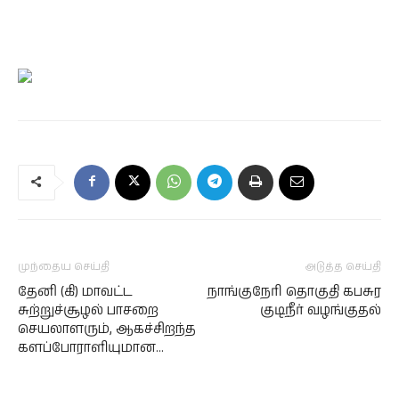
முந்தைய செய்தி
அடுத்த செய்தி
தேனி (கி) மாவட்ட
நாங்குநேரி தொகுதி கபசுர
சுற்றுச்சூழல் பாசறை
குடிநீர் வழங்குதல்
செயலாளரும், ஆகச்சிறந்த
களப்போராளியுமான…