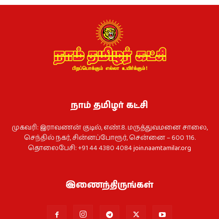
நாம் தமிழர் கட்சி
முகவரி: இராவணன் குடில், எண்.8. மருத்துவமனை சாலை,
செந்தில் நகர், சின்னப்போரூர், சென்னை – 600 116.
தொலைபேசி: +91 44 4380 4084
join.naamtamilar.org
இணைந்திருங்கள்