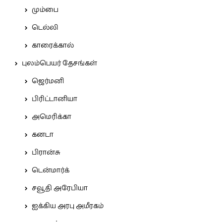
மும்பை
டெல்லி
காரைக்கால்
புலம்பெயர் தேசங்கள்
ஜெர்மனி
பிரிட்டானியா
அமெரிக்கா
கனடா
பிரான்சு
டென்மார்க்
சவூதி அரேபியா
ஐக்கிய அரபு அமீரகம்