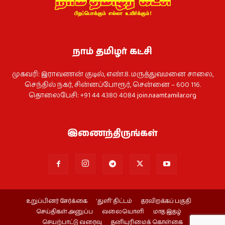
நாம் தமிழர் கட்சி
முகவரி: இராவணன் குடில், எண்.8. மருத்துவமனை சாலை,
செந்தில் நகர், சின்னப்போரூர், சென்னை – 600 116.
தொலைபேசி: +91 44 4380 4084
join.naamtamilar.org
இணைந்திருங்கள்
உறுப்பினர் சேர்க்கை
‘துளி’ திட்டம்
தரவிறக்கப் பகுதி
செய்திகள் அனுப்ப
வலையொளி
மாத இதழ்
செயற்பாட்டு வரைவு
தனியுரிமைக் கொள்கை