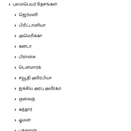
புலம்பெயர் தேசங்கள்
ஜெர்மனி
பிரிட்டானியா
அமெரிக்கா
கனடா
பிரான்சு
டென்மார்க்
சவூதி அரேபியா
ஐக்கிய அரபு அமீரகம்
குவைத்
கத்தார்
ஓமன்
பக்ரைன்