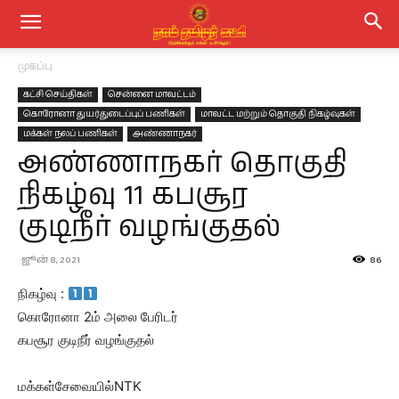
முகப்பு
கட்சி செய்திகள்
சென்னை மாவட்டம்
கொரோனா துயர்துடைப்புப் பணிகள்
மாவட்ட மற்றும் தொகுதி நிகழ்வுகள்
மக்கள் நலப் பணிகள்
அண்ணாநகர்
அண்ணாநகர் தொகுதி
நிகழ்வு 11 கபசூர
குடிநீர் வழங்குதல்
ஜூன் 8, 2021
86
நிகழ்வு :
கொரோனா 2ம் அலை பேரிடர்
கபசூர குடிநீர் வழங்குதல்
மக்கள்சேவையில்NTK