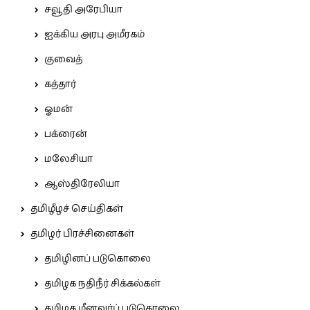
சவூதி அரேபியா
ஐக்கிய அரபு அமீரகம்
குவைத்
கத்தார்
ஓமன்
பக்ரைன்
மலேசியா
ஆஸ்திரேலியா
தமிழீழச் செய்திகள்
தமிழர் பிரச்சினைகள்
தமிழினப் படுகொலை
தமிழக நதிநீர் சிக்கல்கள்
தமிழக மீனவர்ப் படுகொலை