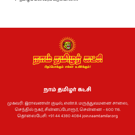
நாம் தமிழர் கட்சி
முகவரி: இராவணன் குடில், எண்.8. மருத்துவமனை சாலை,
செந்தில் நகர், சின்னப்போரூர், சென்னை – 600 116.
தொலைபேசி: +91 44 4380 4084
join.naamtamilar.org