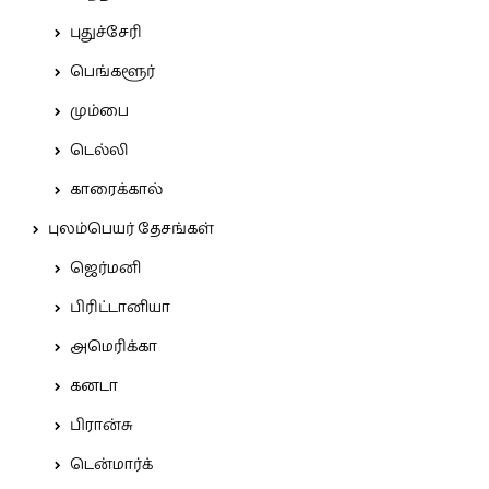
புதுச்சேரி
பெங்களூர்
மும்பை
டெல்லி
காரைக்கால்
புலம்பெயர் தேசங்கள்
ஜெர்மனி
பிரிட்டானியா
அமெரிக்கா
கனடா
பிரான்சு
டென்மார்க்