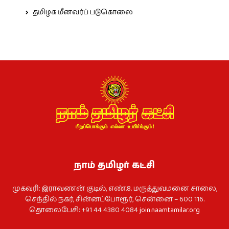
தமிழக மீனவர்ப் படுகொலை
நாம் தமிழர் கட்சி
முகவரி: இராவணன் குடில், எண்.8. மருத்துவமனை சாலை,
செந்தில் நகர், சின்னப்போரூர், சென்னை – 600 116.
தொலைபேசி: +91 44 4380 4084
join.naamtamilar.org