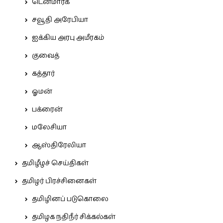
டென்மார்க்
சவூதி அரேபியா
ஐக்கிய அரபு அமீரகம்
குவைத்
கத்தார்
ஓமன்
பக்ரைன்
மலேசியா
ஆஸ்திரேலியா
தமிழீழச் செய்திகள்
தமிழர் பிரச்சினைகள்
தமிழினப் படுகொலை
தமிழக நதிநீர் சிக்கல்கள்