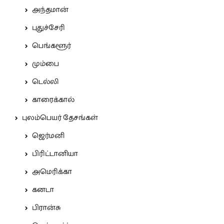
அந்தமான்
புதுச்சேரி
பெங்களூர்
மும்பை
டெல்லி
காரைக்கால்
புலம்பெயர் தேசங்கள்
ஜெர்மனி
பிரிட்டானியா
அமெரிக்கா
கனடா
பிரான்சு