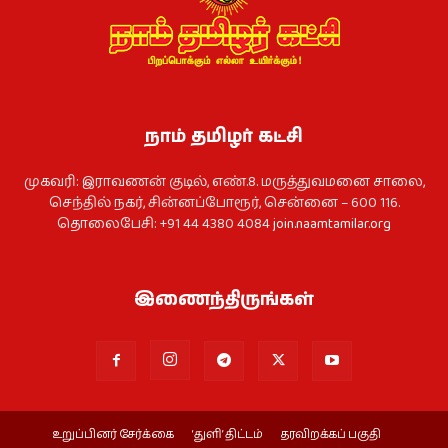
நாம் தமிழர் கட்சி
முகவரி: இராவணன் குடில், எண்.8. மருத்துவமனை சாலை,
செந்தில் நகர், சின்னப்போரூர், சென்னை – 600 116.
தொலைபேசி: +91 44 4380 4084
join.naamtamilar.org
இணைந்திருங்கள்
உறுப்பினர் சேர்க்கை
‘துளி’ திட்டம்
தரவிறக்கப் பகுதி