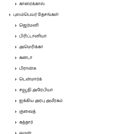
காரைக்கால்
புலம்பெயர் தேசங்கள்
ஜெர்மனி
பிரிட்டானியா
அமெரிக்கா
கனடா
பிரான்சு
டென்மார்க்
சவூதி அரேபியா
ஐக்கிய அரபு அமீரகம்
குவைத்
கத்தார்
ஓமன்