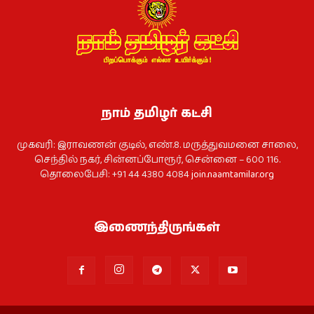
நாம் தமிழர் கட்சி
முகவரி: இராவணன் குடில், எண்.8. மருத்துவமனை சாலை,
செந்தில் நகர், சின்னப்போரூர், சென்னை – 600 116.
தொலைபேசி: +91 44 4380 4084
join.naamtamilar.org
இணைந்திருங்கள்