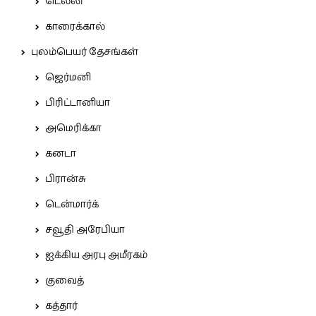
டெல்லி
காரைக்கால்
புலம்பெயர் தேசங்கள்
ஜெர்மனி
பிரிட்டானியா
அமெரிக்கா
கனடா
பிரான்சு
டென்மார்க்
சவூதி அரேபியா
ஐக்கிய அரபு அமீரகம்
குவைத்
கத்தார்