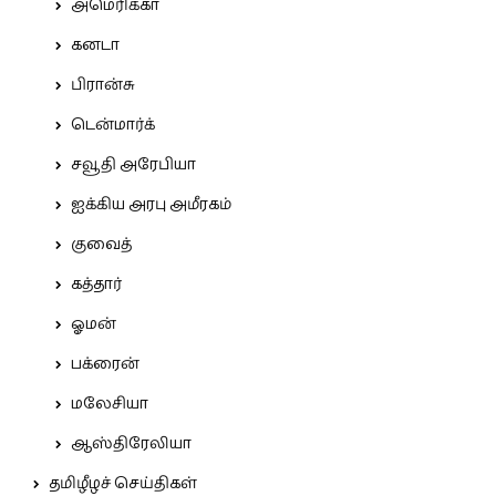
அமெரிக்கா
கனடா
பிரான்சு
டென்மார்க்
சவூதி அரேபியா
ஐக்கிய அரபு அமீரகம்
குவைத்
கத்தார்
ஓமன்
பக்ரைன்
மலேசியா
ஆஸ்திரேலியா
தமிழீழச் செய்திகள்