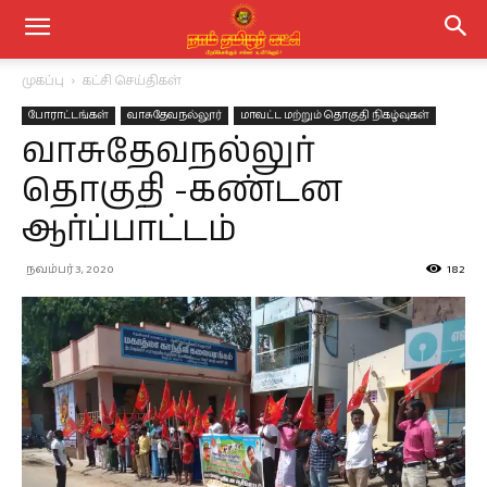
முகப்பு
கட்சி செய்திகள்
போராட்டங்கள்
வாசுதேவநல்லூர்
மாவட்ட மற்றும் தொகுதி நிகழ்வுகள்
வாசுதேவநல்லுர்
தொகுதி -கண்டன
ஆர்ப்பாட்டம்
நவம்பர் 3, 2020
182