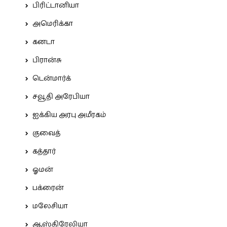
பிரிட்டானியா
அமெரிக்கா
கனடா
பிரான்சு
டென்மார்க்
சவூதி அரேபியா
ஐக்கிய அரபு அமீரகம்
குவைத்
கத்தார்
ஓமன்
பக்ரைன்
மலேசியா
ஆஸ்திரேலியா