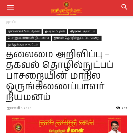
முகப்பு
தலைமைச் செய்திகள்
அறிவிப்புகள்
திருவைகுண்டம்
பொறுப்பாளர்கள் நியமனம்
தகவல் தொழில்நுட்பப் பாசறை.
தூத்துக்குடி மாவட்டம்
தலைமை அறிவிப்பு –
தகவல் தொழில்நுட்பப்
பாசறையின் மாநில
ஒருங்கிணைப்பாளர்
நியமனம்
ஜனவரி 9, 2026
207