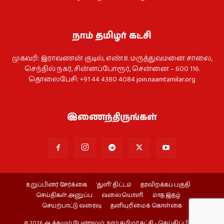
நாம் தமிழர் கட்சி
முகவரி: இராவணன் குடில், எண்.8. மருத்துவமனை சாலை,
செந்தில் நகர், சின்னப்போரூர், சென்னை – 600 116.
தொலைபேசி: +91 44 4380 4084
join.naamtamilar.org
இணைந்திருங்கள்
உறுப்பினர் சேர்க்கை
‘துளி’ திட்டம்
தரவிறக்கப் பகுதி
செய்திகள் அனுப்ப
வலையொளி
மாத இதழ்
செயற்பாட்டு வரைவு
தனியுரிமைக் கொள்கை
© 2026 ஆக்கமும் பேணலும்: நாம் தமிழர் கட்சி - செய்திப்பிரிவு