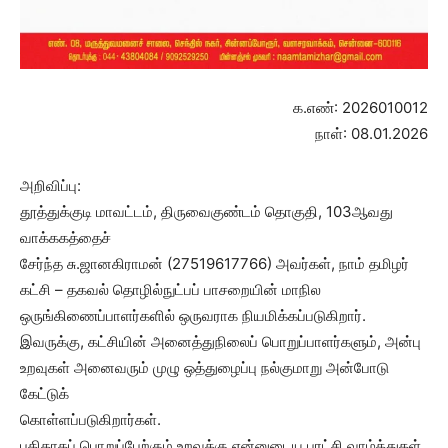
க.எண்: 2026010012
நாள்: 08.01.2026
அறிவிப்பு:
தூத்துக்குடி மாவட்டம், திருவைகுண்டம் தொகுதி, 103ஆவது
வாக்ககத்தைச்
சேர்ந்த சு.ஜானகிராமன் (27519617766) அவர்கள், நாம் தமிழர்
கட்சி – தகவல் தொழில்நுட்பப் பாசறையின் மாநில
ஒருங்கிணைப்பாளர்களில் ஒருவராக நியமிக்கப்படுகிறார்.
இவருக்கு, கட்சியின் அனைத்துநிலைப் பொறுப்பாளர்களும், அன்பு
உறவுகள் அனைவரும் முழு ஒத்துழைப்பு நல்குமாறு அன்போடு
கேட்டுக்
கொள்ளப்படுகிறார்கள்.
புதிதாகப் பொறுப்பேற்கும் உறவுக்கு என்னுடைய புரட்சி வாழ்த்துகள்.