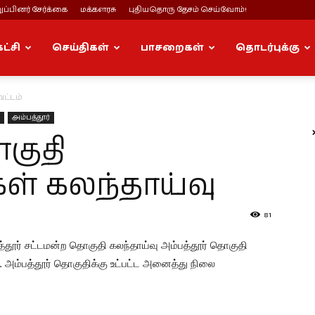
ப்பினர் சேர்க்கை
மக்களரசு
புதியதொரு தேசம் செய்வோம்!
கட்சி
செய்திகள்
பாசறைகள்
தொடர்புக்கு
ட்டம்
அம்பத்தூர்
குதி
ள் கலந்தாய்வு
81
தூர் சட்டமன்ற தொகுதி கலந்தாய்வு அம்பத்தூர் தொகுதி
ு. அம்பத்தூர் தொகுதிக்கு உட்பட்ட அனைத்து நிலை