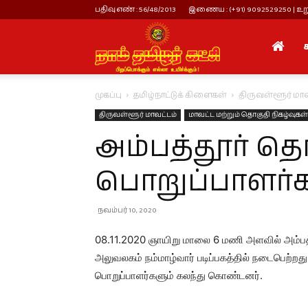
பதிவு எண் : 56/48/2013
இணைய : (+91) 9092529250 | உறு
நாம்
முகப்பு
தமிழ்நாட்டுக் கிளைகள்
திருவள்ளூர் மாவ
தமிழர்
திருவள்ளூர் மாவட்டம்
மாவட்ட மற்றும் தொகுதி நிகழ்வுகள்
அம்பத்தூர் தொ
கட்சி
பொறுப்பாளர்க
நவம்பர் 10, 2020
08.11.2020 ஞாயிறு மாலை 6 மணி அளவில் அம்பத்
அலுவலகம் நம்மாழ்வார் படிப்பகத்தில் நடைபெற்றத
பொறுப்பாளர்களும் கலந்து கொண்டனர்.