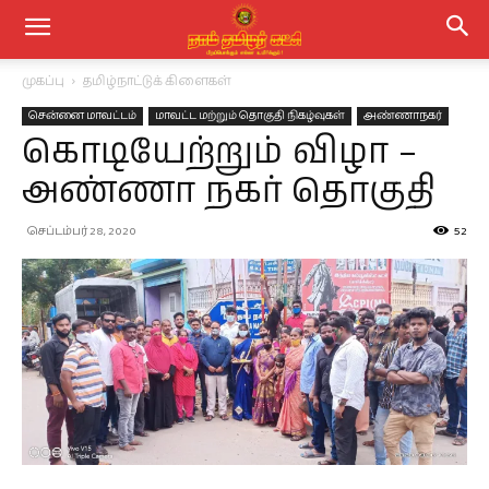
முகப்பு
தமிழ்நாட்டுக் கிளைகள்
சென்னை மாவட்டம்
மாவட்ட மற்றும் தொகுதி நிகழ்வுகள்
அண்ணாநகர்
கொடியேற்றும் விழா –
அண்ணா நகர் தொகுதி
செப்டம்பர் 28, 2020
52