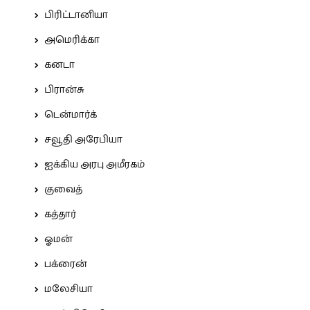
பிரிட்டானியா
அமெரிக்கா
கனடா
பிரான்சு
டென்மார்க்
சவூதி அரேபியா
ஐக்கிய அரபு அமீரகம்
குவைத்
கத்தார்
ஓமன்
பக்ரைன்
மலேசியா