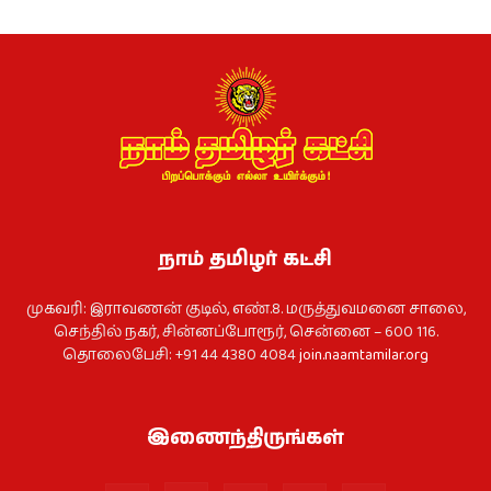
நாம் தமிழர் கட்சி
முகவரி: இராவணன் குடில், எண்.8. மருத்துவமனை சாலை,
செந்தில் நகர், சின்னப்போரூர், சென்னை – 600 116.
தொலைபேசி: +91 44 4380 4084
join.naamtamilar.org
இணைந்திருங்கள்