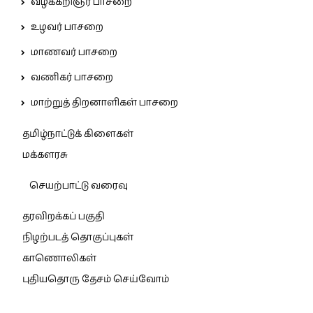
வழக்கறிஞர் பாசறை
உழவர் பாசறை
மாணவர் பாசறை
வணிகர் பாசறை
மாற்றுத் திறனாளிகள் பாசறை
தமிழ்நாட்டுக் கிளைகள்
மக்களரசு
செயற்பாட்டு வரைவு
தரவிறக்கப் பகுதி
நிழற்படத் தொகுப்புகள்
காணொலிகள்
புதியதொரு தேசம் செய்வோம்