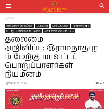
முகப்பு
தலைமைச் செய்திகள்
பரமக்குடி
அறிவிப்புகள்
முதுகுளத்தூர்
பொறுப்பாளர்கள் நியமனம்
இராமநாதபுரம் மாவட்டம்
தலைமை
அறிவிப்பு: இராமநாதபுர
ம் மேற்கு மாவட்டப்
பொறுப்பாளர்கள்
நியமனம்
ஜூலை 27, 2020
418