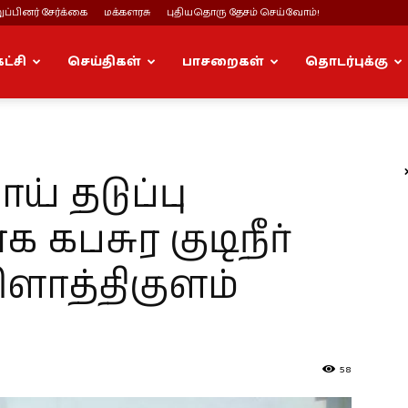
ப்பினர் சேர்க்கை
மக்களரசு
புதியதொரு தேசம் செய்வோம்!
கட்சி
செய்திகள்
பாசறைகள்
தொடர்புக்கு
 தடுப்பு
கபசுர குடிநீர்
ளாத்திகுளம்
58