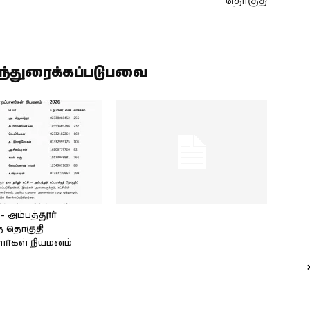
தொகுதி
ிந்துரைக்கப்படுபவை
அம்பத்தூர்
் தொகுதி
ளர்கள் நியமனம்