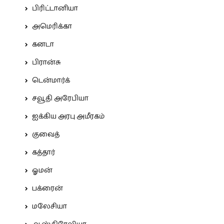
பிரிட்டானியா
அமெரிக்கா
கனடா
பிரான்சு
டென்மார்க்
சவூதி அரேபியா
ஐக்கிய அரபு அமீரகம்
குவைத்
கத்தார்
ஓமன்
பக்ரைன்
மலேசியா