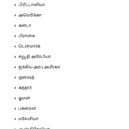
பிரிட்டானியா
அமெரிக்கா
கனடா
பிரான்சு
டென்மார்க்
சவூதி அரேபியா
ஐக்கிய அரபு அமீரகம்
குவைத்
கத்தார்
ஓமன்
பக்ரைன்
மலேசியா