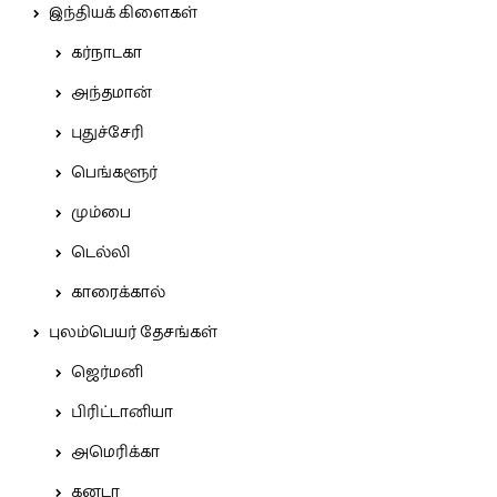
இந்தியக் கிளைகள்
கர்நாடகா
அந்தமான்
புதுச்சேரி
பெங்களூர்
மும்பை
டெல்லி
காரைக்கால்
புலம்பெயர் தேசங்கள்
ஜெர்மனி
பிரிட்டானியா
அமெரிக்கா
கனடா