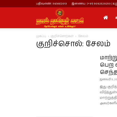
பதிவு எண் : 56/48/2013
இணைய : (+91) 9092529250 | உறு
நாம்
முகப்பு
குறிச்சொற்கள்
சேலம்
தமிழர்
குறிச்சொல்: சேலம்
மாற்ற
கட்சி
பெற வ
செந்த
ஜனவரி 5, 20
இது குறித
விடுத்துள
மாற்றுத
அவர்களின