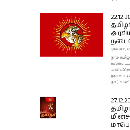
22.12
தமிழர
அரசிய
நடைப
டிசம்பர் 21, 2
நாம் தமிழ
தண்டையார
அன்புதென
தலைப்பு ;
நகர் வணி
27.12
தமிழர
மின்ச
மாபெர