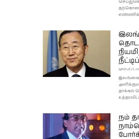
செய்துகொ
தற்கொலை
எண்ணிக்கை
இலங்
தொடர
நியமி
நீட்டிப்
டிசம்பர் 21, 2
இலங்கையி
அளிக்கும
தாக்கல் 
உத்தரவிட்
நம் த
நாம்த
போர்க