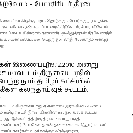
ிடுவோம் – பேராசிரியர் தீரன்.
010
் கனவின் கிழக்கு - நாம்தொடுக்கும் போர்க்குற்ற வழக்கு!
ற்றவாளிகள் தண்டிக்கப்பட வழக்கிடுவோம், போராடுவோம்
! ‘உப்பைத் தின்றால் தண்ணீர் குடித்துத்தான் தீரவேண்டும்.
செய்தவன் தண்டனை பெற்றுத்தான் தீரவேண்டும்’ என்;று
ு...
கள் இணைப்பு]19.12.2010 அன்று
ை மாவட்டம் திருவையாறில்
ற்ற நாம் தமிழர் கட்சியின்
கிகள் கலந்தாய்வுக் கூட்டம்.
010
வட்டம் திருவையாறு ஏ.என்.எஸ் அரங்கில்19-12-2010
் தமிழர் கட்சி நிர்வாகிகளின் கலந்தாய்வுக் கூட்டம்
றது. இக்கூட்டத்திற்கு திருவையாறு பகுதி
ணைப்பாளர் சோ.கெளதமன் தலைமை வகித்தார். மாவட்ட
ைப்பாளர்கள் வழக்கறிஞர் வீரக்குமரன்,...