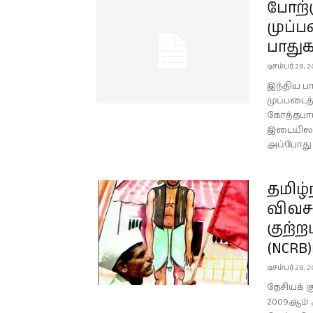
போற்
முப்ப
பாதுக
டிசம்பர் 28, 
இந்திய பா
முப்படைத
கோத்தபாய
இடையிலான
அப்போது இ
தமிழ்
விவச
குற்ற
(NCRB
டிசம்பர் 28, 
தேசியக் க
2009ஆம் 