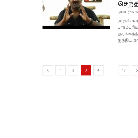
செந்
டிசம்பர் 20, 
ராகுல் க
பாரம்பரி
அரங்கத்த
இந்திய கா
...
1
2
3
4
18