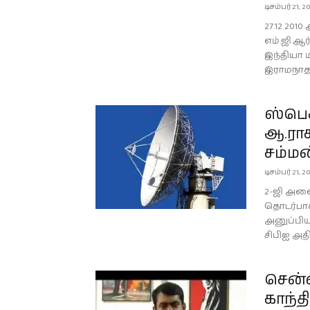
டிசம்பர் 21, 2
27.12.201
எம்.ஜி.ஆ
இந்தியா ம
இராமநாதபு
ஸ்பெக
ஆ.ராசா
சம்மன
டிசம்பர் 21, 2
2-ஜி அலை
தொடர்பாக
அனுப்பிய
சிபிஐ அத
சென்
காந்த