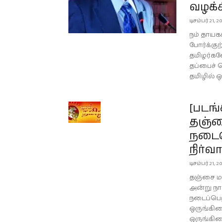
வழக்க
டிசம்பர் 21, 2
நம் தாயகக
போர்க்கு
தமிழர்களே
தப்பைச் 
தமிழில் ஒர
[படங்
தஞ்ச
நடைபெ
நிர்வா
டிசம்பர் 21, 2
தஞ்சை மா
அன்று நாம
நடைப்பெற்
ஒருங்கி
ஒருங்கிண