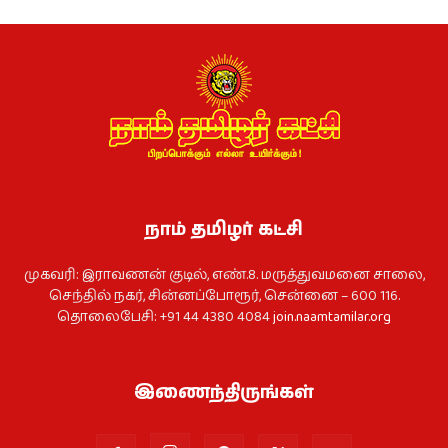
நாம் தமிழர் கட்சி
முகவரி: இராவணன் குடில், எண்.8. மருத்துவமனை சாலை,
செந்தில் நகர், சின்னப்போரூர், சென்னை – 600 116.
தொலைபேசி: +91 44 4380 4084
join.naamtamilar.org
இணைந்திருங்கள்