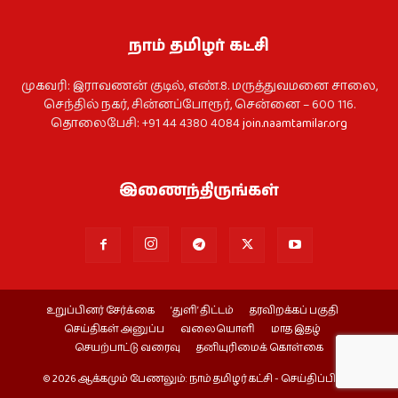
நாம் தமிழர் கட்சி
முகவரி: இராவணன் குடில், எண்.8. மருத்துவமனை சாலை,
செந்தில் நகர், சின்னப்போரூர், சென்னை – 600 116.
தொலைபேசி: +91 44 4380 4084
join.naamtamilar.org
இணைந்திருங்கள்
உறுப்பினர் சேர்க்கை
‘துளி’ திட்டம்
தரவிறக்கப் பகுதி
செய்திகள் அனுப்ப
வலையொளி
மாத இதழ்
செயற்பாட்டு வரைவு
தனியுரிமைக் கொள்கை
© 2026 ஆக்கமும் பேணலும்: நாம் தமிழர் கட்சி - செய்திப்பிரிவு