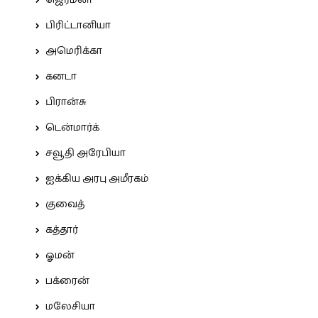
ஜெர்மனி
பிரிட்டானியா
அமெரிக்கா
கனடா
பிரான்சு
டென்மார்க்
சவூதி அரேபியா
ஐக்கிய அரபு அமீரகம்
குவைத்
கத்தார்
ஓமன்
பக்ரைன்
மலேசியா