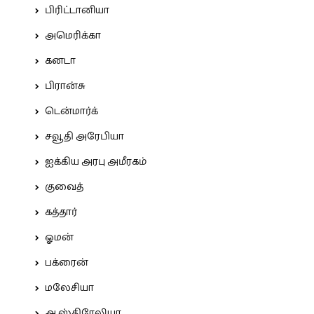
பிரிட்டானியா
அமெரிக்கா
கனடா
பிரான்சு
டென்மார்க்
சவூதி அரேபியா
ஐக்கிய அரபு அமீரகம்
குவைத்
கத்தார்
ஓமன்
பக்ரைன்
மலேசியா
ஆஸ்திரேலியா