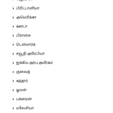
பிரிட்டானியா
அமெரிக்கா
கனடா
பிரான்சு
டென்மார்க்
சவூதி அரேபியா
ஐக்கிய அரபு அமீரகம்
குவைத்
கத்தார்
ஓமன்
பக்ரைன்
மலேசியா