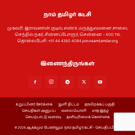
நாம் தமிழர் கட்சி
முகவரி: இராவணன் குடில், எண்.8. மருத்துவமனை சாலை,
செந்தில் நகர், சின்னப்போரூர், சென்னை – 600 116.
தொலைபேசி: +91 44 4380 4084
join.naamtamilar.org
இணைந்திருங்கள்
உறுப்பினர் சேர்க்கை
‘துளி’ திட்டம்
தரவிறக்கப் பகுதி
செய்திகள் அனுப்ப
வலையொளி
மாத இதழ்
செயற்பாட்டு வரைவு
தனியுரிமைக் கொள்கை
© 2026 ஆக்கமும் பேணலும்: நாம் தமிழர் கட்சி - செய்திப்பிரிவு