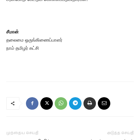
சீமான்
தலைமை ஒருங்கிணைப்பாளர்
நாம் தமிழர் கட்சி
முந்தைய செய்தி
அடுத்த செய்தி