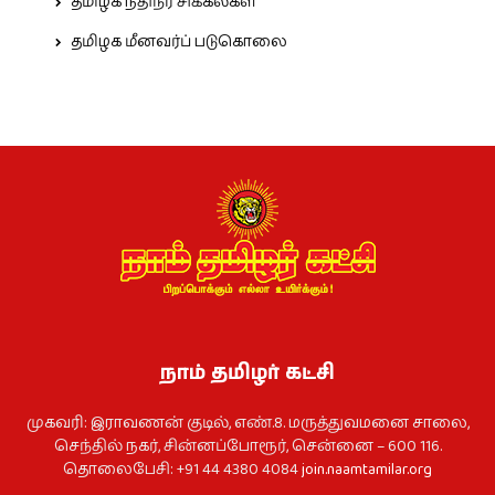
தமிழக நதிநீர் சிக்கல்கள்
தமிழக மீனவர்ப் படுகொலை
நாம் தமிழர் கட்சி
முகவரி: இராவணன் குடில், எண்.8. மருத்துவமனை சாலை,
செந்தில் நகர், சின்னப்போரூர், சென்னை – 600 116.
தொலைபேசி: +91 44 4380 4084
join.naamtamilar.org