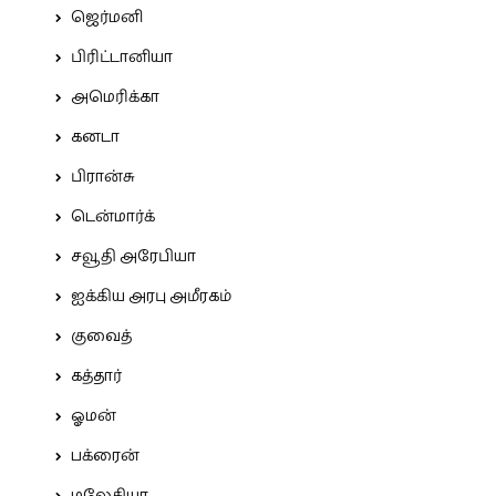
ஜெர்மனி
பிரிட்டானியா
அமெரிக்கா
கனடா
பிரான்சு
டென்மார்க்
சவூதி அரேபியா
ஐக்கிய அரபு அமீரகம்
குவைத்
கத்தார்
ஓமன்
பக்ரைன்