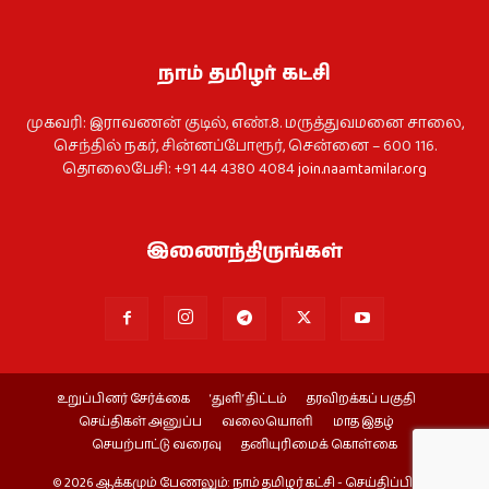
நாம் தமிழர் கட்சி
முகவரி: இராவணன் குடில், எண்.8. மருத்துவமனை சாலை,
செந்தில் நகர், சின்னப்போரூர், சென்னை – 600 116.
தொலைபேசி: +91 44 4380 4084
join.naamtamilar.org
இணைந்திருங்கள்
உறுப்பினர் சேர்க்கை
‘துளி’ திட்டம்
தரவிறக்கப் பகுதி
செய்திகள் அனுப்ப
வலையொளி
மாத இதழ்
செயற்பாட்டு வரைவு
தனியுரிமைக் கொள்கை
© 2026 ஆக்கமும் பேணலும்: நாம் தமிழர் கட்சி - செய்திப்பிரிவு