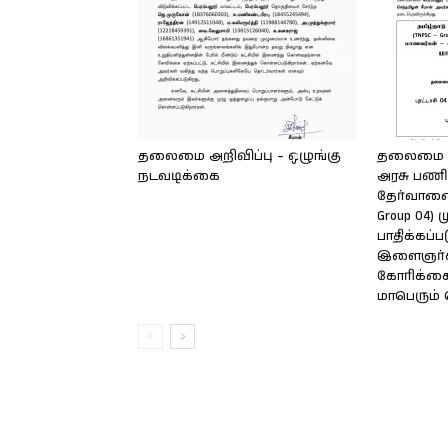
தலைமை அறிவிப்பு – ஒழுங்கு
தலைமை அற
நடவடிக்கை
அரசு பணி
தேர்வாணை
Group 04)
பாதிக்கப்
இளைஞர்க
கோரிக்க
மாபெரும் 