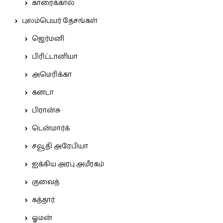
காரைக்கால்
புலம்பெயர் தேசங்கள்
ஜெர்மனி
பிரிட்டானியா
அமெரிக்கா
கனடா
பிரான்சு
டென்மார்க்
சவூதி அரேபியா
ஐக்கிய அரபு அமீரகம்
குவைத்
கத்தார்
ஓமன்