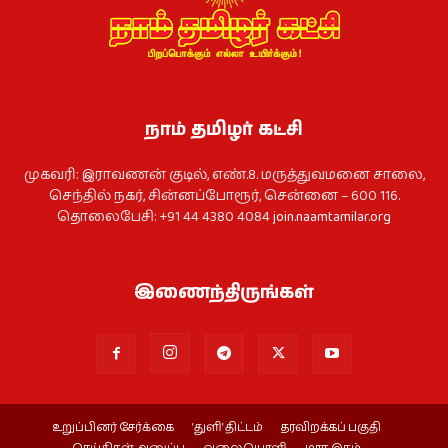
நாம் தமிழர் கட்சி
முகவரி: இராவணன் குடில், எண்.8. மருத்துவமனை சாலை,
செந்தில் நகர், சின்னப்போரூர், சென்னை – 600 116.
தொலைபேசி: +91 44 4380 4084
join.naamtamilar.org
இணைந்திருங்கள்
உறுப்பினர் சேர்க்கை
‘துளி’ திட்டம்
தரவிறக்கப் பகுதி