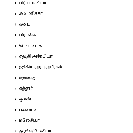
பிரிட்டானியா
அமெரிக்கா
கனடா
பிரான்சு
டென்மார்க்
சவூதி அரேபியா
ஐக்கிய அரபு அமீரகம்
குவைத்
கத்தார்
ஓமன்
பக்ரைன்
மலேசியா
ஆஸ்திரேலியா