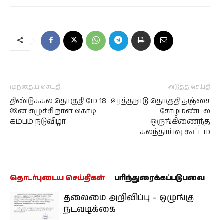
முந்தைய செய்தி
அடுத்த செய்தி
திண்டுக்கல் தொகுதி மே 18
உரத்தநாடு தொகுதி தஞ்சை
இன எழுச்சி நாள் கொடி
சோழமண்டல
கம்பம் நடுவிழா
ஒருங்கிணைந்த
கலந்தாய்வு கூட்டம்
தொடர்புடைய செய்திகள்
பரிந்துரைக்கப்படுபவை
தலைமை அறிவிப்பு – ஒழுங்கு
நடவடிக்கை