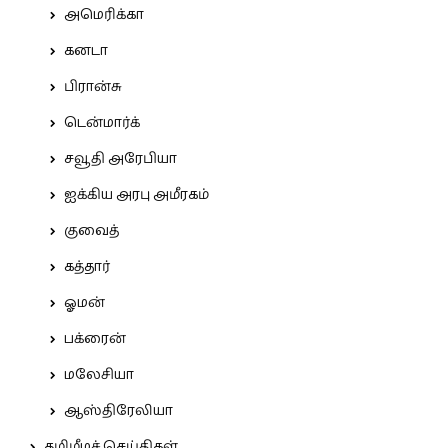
அமெரிக்கா
கனடா
பிரான்சு
டென்மார்க்
சவூதி அரேபியா
ஐக்கிய அரபு அமீரகம்
குவைத்
கத்தார்
ஓமன்
பக்ரைன்
மலேசியா
ஆஸ்திரேலியா
தமிழீழச் செய்திகள்