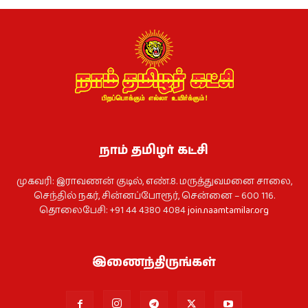
நாம் தமிழர் கட்சி
முகவரி: இராவணன் குடில், எண்.8. மருத்துவமனை சாலை,
செந்தில் நகர், சின்னப்போரூர், சென்னை – 600 116.
தொலைபேசி: +91 44 4380 4084
join.naamtamilar.org
இணைந்திருங்கள்