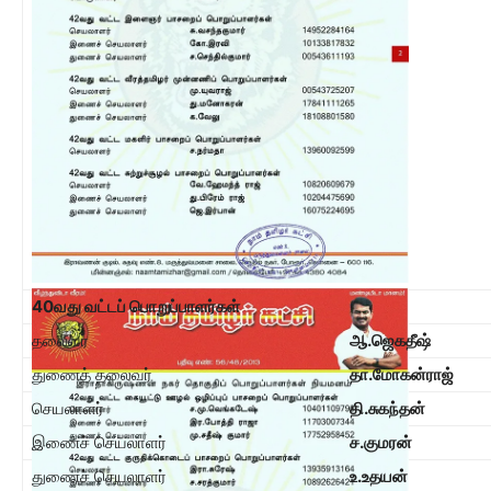
40
வது வட்டப் பொறுப்பாளர்கள்
தலைவர்
ஆ.ஜெகதீஷ்
துணைத் தலைவர்
தா.மோகன்ராஜ்
செயலாளர்
தி.சுகந்தன்
இணைச் செயலாளர்
ச.குமரன்
துணைச் செயலாளர்
உ.உதயன்