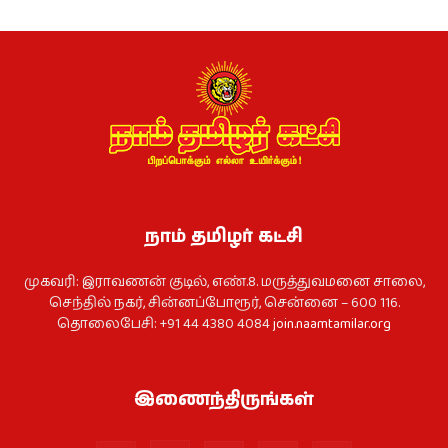
நாம் தமிழர் கட்சி
முகவரி: இராவணன் குடில், எண்.8. மருத்துவமனை சாலை,
செந்தில் நகர், சின்னப்போரூர், சென்னை – 600 116.
தொலைபேசி: +91 44 4380 4084
join.naamtamilar.org
இணைந்திருங்கள்