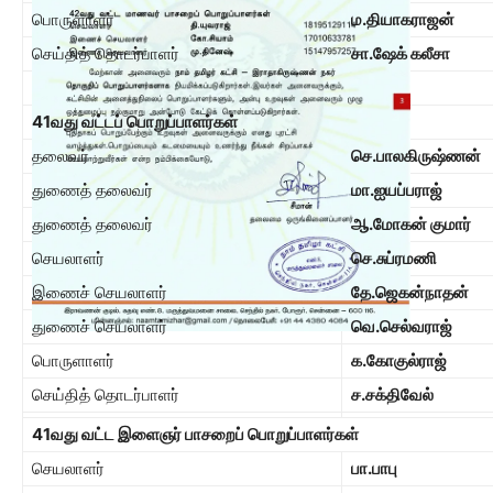
பொருளாளர்
ம.தியாகராஜன்
செய்தித் தொடர்பாளர்
சா.ஷேக் கலீசா
41
வது வட்டப் பொறுப்பாளர்கள்
தலைவர்
செ.பாலகிருஷ்ணன்
துணைத் தலைவர்
மா.ஐயப்பராஜ்
துணைத் தலைவர்
ஆ.மோகன் குமார்
செயலாளர்
செ.சுப்ரமணி
இணைச் செயலாளர்
தே.ஜெகன்நாதன்
துணைச் செயலாளர்
வெ.செல்வராஜ்
பொருளாளர்
க.கோகுல்ராஜ்
செய்தித் தொடர்பாளர்
ச.சக்திவேல்
41
வது வட்ட இளைஞர் பாசறைப் பொறுப்பாளர்கள்
செயலாளர்
பா.பாபு