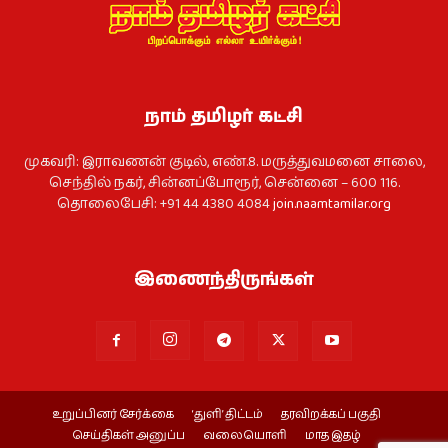
நாம் தமிழர் கட்சி
முகவரி: இராவணன் குடில், எண்.8. மருத்துவமனை சாலை,
செந்தில் நகர், சின்னப்போரூர், சென்னை – 600 116.
தொலைபேசி: +91 44 4380 4084
join.naamtamilar.org
இணைந்திருங்கள்
உறுப்பினர் சேர்க்கை
‘துளி’ திட்டம்
தரவிறக்கப் பகுதி
செய்திகள் அனுப்ப
வலையொளி
மாத இதழ்