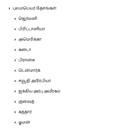
புலம்பெயர் தேசங்கள்
ஜெர்மனி
பிரிட்டானியா
அமெரிக்கா
கனடா
பிரான்சு
டென்மார்க்
சவூதி அரேபியா
ஐக்கிய அரபு அமீரகம்
குவைத்
கத்தார்
ஓமன்