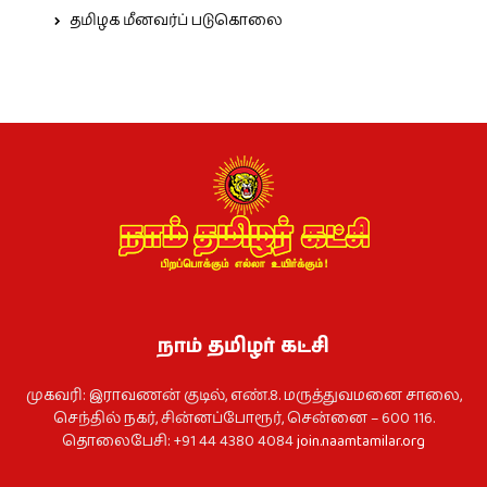
தமிழக மீனவர்ப் படுகொலை
நாம் தமிழர் கட்சி
முகவரி: இராவணன் குடில், எண்.8. மருத்துவமனை சாலை,
செந்தில் நகர், சின்னப்போரூர், சென்னை – 600 116.
தொலைபேசி: +91 44 4380 4084
join.naamtamilar.org