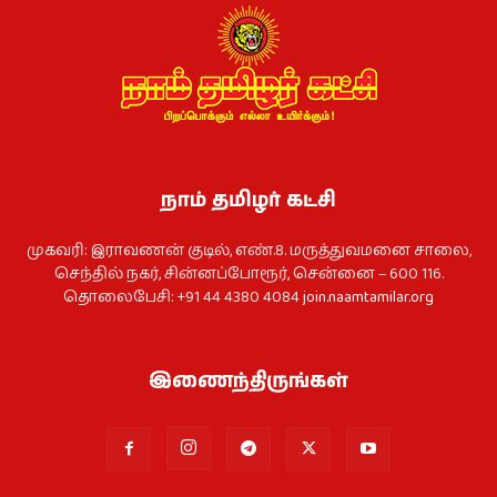
நாம் தமிழர் கட்சி
முகவரி: இராவணன் குடில், எண்.8. மருத்துவமனை சாலை,
செந்தில் நகர், சின்னப்போரூர், சென்னை – 600 116.
தொலைபேசி: +91 44 4380 4084
join.naamtamilar.org
இணைந்திருங்கள்