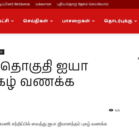
ப்பினர் சேர்க்கை
மக்களரசு
புதியதொரு தேசம் செய்வோம்!
கட்சி
செய்திகள்
பாசறைகள்
தொடர்புக்கு
ம்
 தொகுதி ஐயா
ுகழ் வணக்க
123
மணி சந்திப்பில் வைத்து ஐயா ஜீவானந்தம் புகழ் வணக்க