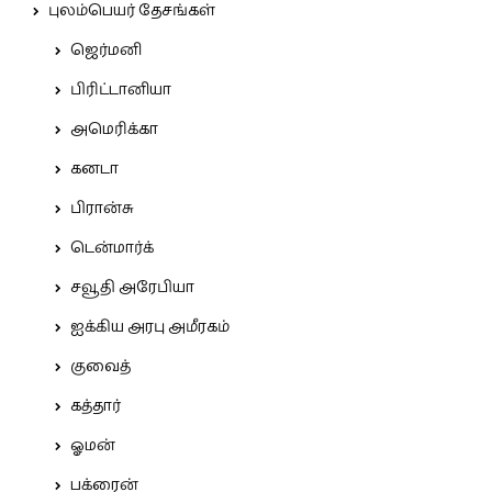
புலம்பெயர் தேசங்கள்
ஜெர்மனி
பிரிட்டானியா
அமெரிக்கா
கனடா
பிரான்சு
டென்மார்க்
சவூதி அரேபியா
ஐக்கிய அரபு அமீரகம்
குவைத்
கத்தார்
ஓமன்
பக்ரைன்