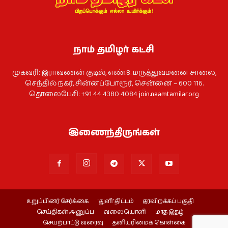
நாம் தமிழர் கட்சி
முகவரி: இராவணன் குடில், எண்.8. மருத்துவமனை சாலை,
செந்தில் நகர், சின்னப்போரூர், சென்னை – 600 116.
தொலைபேசி: +91 44 4380 4084
join.naamtamilar.org
இணைந்திருங்கள்
உறுப்பினர் சேர்க்கை
‘துளி’ திட்டம்
தரவிறக்கப் பகுதி
செய்திகள் அனுப்ப
வலையொளி
மாத இதழ்
செயற்பாட்டு வரைவு
தனியுரிமைக் கொள்கை