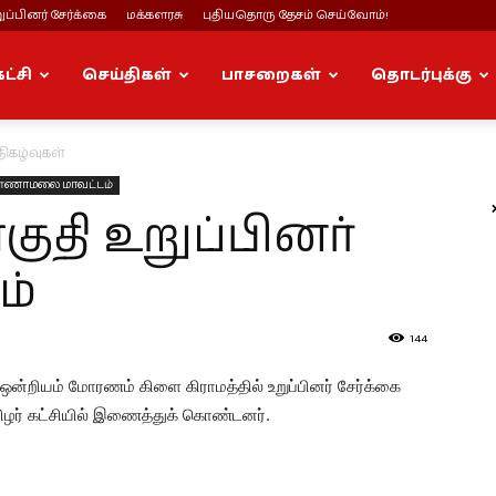
ப்பினர் சேர்க்கை
மக்களரசு
புதியதொரு தேசம் செய்வோம்!
கட்சி
செய்திகள்
பாசறைகள்
தொடர்புக்கு
நிகழ்வுகள்
்ணாமலை மாவட்டம்
ுதி உறுப்பினர்
ம்
144
ஒன்றியம் மோரணம் கிளை கிராமத்தில் உறுப்பினர் சேர்க்கை
ிழர் கட்சியில் இணைத்துக் கொண்டனர்.