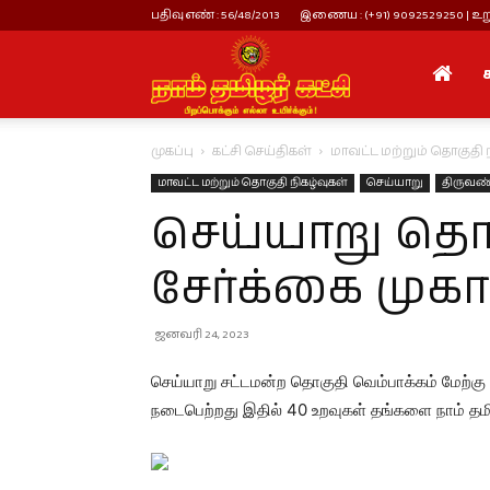
பதிவு எண் : 56/48/2013
இணைய : (+91) 9092529250 | உறு
நாம்
முகப்பு
கட்சி செய்திகள்
மாவட்ட மற்றும் தொகுதி 
தமிழர்
மாவட்ட மற்றும் தொகுதி நிகழ்வுகள்
செய்யாறு
திருவண
செய்யாறு தொக
கட்சி
சேர்க்கை முகா
ஜனவரி 24, 2023
செய்யாறு சட்டமன்ற தொகுதி வெம்பாக்கம் மேற்கு 
நடைபெற்றது இதில் 40 உறவுகள் தங்களை நாம் தம