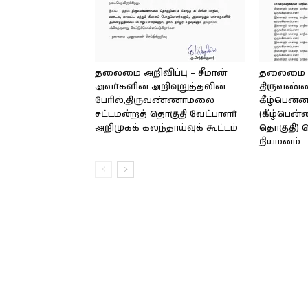
தலைமை அறிவிப்பு – சீமான்
தலைமை அற
அவர்களின் அறிவுறுத்தலின்
திருவண
பேரில்,திருவண்ணாமலை
கீழ்பென்ன
சட்டமன்றத் தொகுதி வேட்பாளர்
(கீழ்பென்
அறிமுகக் கலந்தாய்வுக் கூட்டம்
தொகுதி) ப
நியமனம்