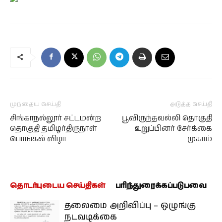
முந்தைய செய்தி
அடுத்த செய்தி
சிங்காநல்லூர் சட்டமன்ற
பூவிருந்தவல்லி தொகுதி
தொகுதி தமிழர்திருநாள்
உறுப்பினர் சேர்க்கை
பொங்கல் விழா
முகாம்
தொடர்புடைய செய்திகள்
பரிந்துரைக்கப்படுபவை
தலைமை அறிவிப்பு – ஒழுங்கு
நடவடிக்கை