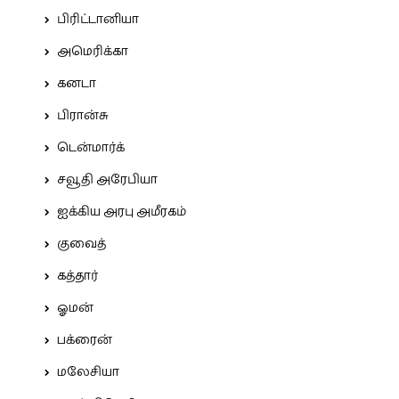
பிரிட்டானியா
அமெரிக்கா
கனடா
பிரான்சு
டென்மார்க்
சவூதி அரேபியா
ஐக்கிய அரபு அமீரகம்
குவைத்
கத்தார்
ஓமன்
பக்ரைன்
மலேசியா