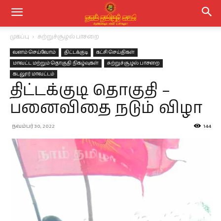
முகப்பு
சுற்றுச்சூழல் பாசறை
வனம் செய்வோம்
திட்டக்குடி
கட்சி செய்திகள்
மாவட்ட மற்றும் தொகுதி நிகழ்வுகள்
சுற்றுச்சூழல் பாசறை
கடலூர் மாவட்டம்
திட்டக்குடி தொகுதி –
பனைவிதை நடும் விழா
நவம்பர் 30, 2022
144