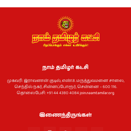
நாம் தமிழர் கட்சி
முகவரி: இராவணன் குடில், எண்.8. மருத்துவமனை சாலை,
செந்தில் நகர், சின்னப்போரூர், சென்னை – 600 116.
தொலைபேசி: +91 44 4380 4084
join.naamtamilar.org
இணைந்திருங்கள்