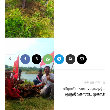
முந்தைய செய்தி
அடுத்த செய்தி
நாங்குநேரி சட்டமன்ற
விராலிமலை தொகுதி –
தொகுதி கலந்தாய்வு
குருதி கொடை முகாம்
கூட்டம்