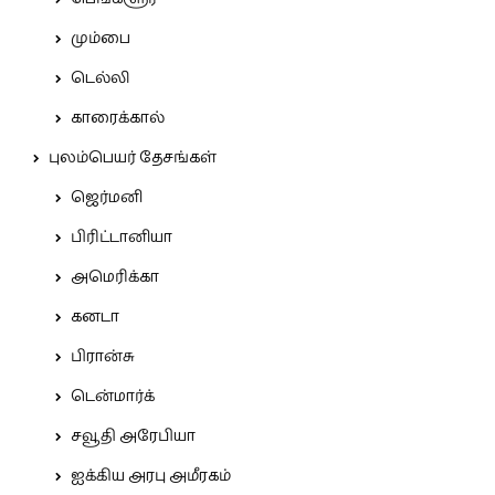
மும்பை
டெல்லி
காரைக்கால்
புலம்பெயர் தேசங்கள்
ஜெர்மனி
பிரிட்டானியா
அமெரிக்கா
கனடா
பிரான்சு
டென்மார்க்
சவூதி அரேபியா
ஐக்கிய அரபு அமீரகம்