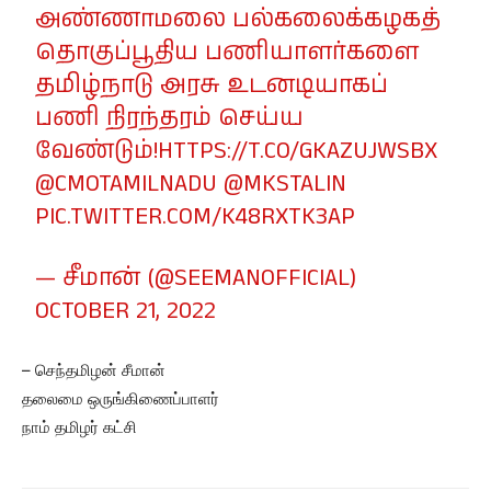
அண்ணாமலை பல்கலைக்கழகத்
தொகுப்பூதிய பணியாளர்களை
தமிழ்நாடு அரசு உடனடியாகப்
பணி நிரந்தரம் செய்ய
வேண்டும்!
HTTPS://T.CO/GKAZUJWSBX
@CMOTAMILNADU
@MKSTALIN
PIC.TWITTER.COM/K48RXTK3AP
— சீமான் (@SEEMANOFFICIAL)
OCTOBER 21, 2022
– செந்தமிழன் சீமான்
தலைமை ஒருங்கிணைப்பாளர்
நாம் தமிழர் கட்சி