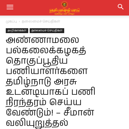
முகப்பு
தலைமைச் செய்திகள்
அறிக்கைகள்
தலைமைச் செய்திகள்
அண்ணாமலை
பல்கலைக்கழகத்
தொகுப்பூதிய
பணியாளர்களை
தமிழ்நாடு அரசு
உடனடியாகப் பணி
நிரந்தரம் செய்ய
வேண்டும்! – சீமான்
வலியுறுத்தல்