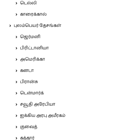
டெல்லி
காரைக்கால்
புலம்பெயர் தேசங்கள்
ஜெர்மனி
பிரிட்டானியா
அமெரிக்கா
கனடா
பிரான்சு
டென்மார்க்
சவூதி அரேபியா
ஐக்கிய அரபு அமீரகம்
குவைத்
கத்தார்