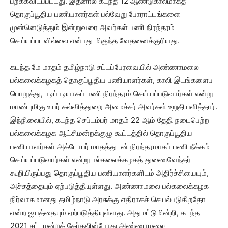
பறக்கவிடப்பட்டது. இதனால் கடந்த 12 ஆண்டுகாலமாகத்
தொகுப்பூதிய பணியாளர்கள் பல்வேறு போராட்டங்களை
முன்னெடுத்தும் இன்றுவரை அவர்கள் பணி நிரந்தரம்
செய்யப்படவில்லை என்பது மிகுந்த வேதனைக்குரியது.
கடந்த மே மாதம் தமிழ்நாடு சட்டப்பேரவையில் அண்ணாமலை
பல்கலைக்கழகத் தொகுப்பூதிய பணியாளர்கள், காலி இடங்களைப
பொறுத்து, படிப்படியாகப் பணி நிரந்தரம் செய்யப்படுவார்கள் என்று
மாண்புமிகு உயர் கல்வித்துறை அமைச்சர் அவர்கள் உறுதியளித்தார்.
இந்நிலையில், கடந்த செப்டம்பர் மாதம் 22 ஆம் தேதி நடைபெற்ற
பல்கலைக்கழக ஆட்சிமன்றக்குழு கூட்டத்தில் தொகுப்பூதிய
பணியாளர்கள் அக்டோபர் மாதத்துடன் நிரந்தரமாகப் பணி நீக்கம்
செய்யப்படுவார்கள் என்று பல்கலைக்கழகத் துணைவேந்தர்
கூறியிருப்பது தொகுப்பூதிய பணியாளர்களிடம் அதிர்ச்சியையும்,
அச்சத்தையும் ஏற்படுத்தியுள்ளது. அண்ணாமலை பல்கலைக்கழக
நிர்வாகமானது தமிழ்நாடு அரசுக்கு எதிராகச் செயல்படுகிறதோ
என்ற ஐயத்தையும் ஏற்படுத்தியுள்ளது. அதுமட்டுமின்றி, கடந்த
2021 சட்டமன்றத் தேர்தலின்போது அண்ணாமலை