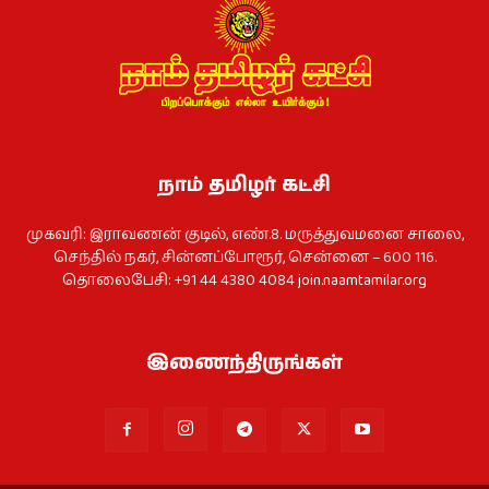
நாம் தமிழர் கட்சி
முகவரி: இராவணன் குடில், எண்.8. மருத்துவமனை சாலை,
செந்தில் நகர், சின்னப்போரூர், சென்னை – 600 116.
தொலைபேசி: +91 44 4380 4084
join.naamtamilar.org
இணைந்திருங்கள்