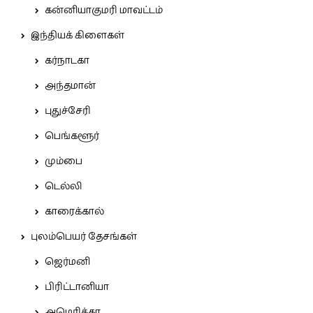
கன்னியாகுமரி மாவட்டம்
இந்தியக் கிளைகள்
கர்நாடகா
அந்தமான்
புதுச்சேரி
பெங்களூர்
மும்பை
டெல்லி
காரைக்கால்
புலம்பெயர் தேசங்கள்
ஜெர்மனி
பிரிட்டானியா
அமெரிக்கா