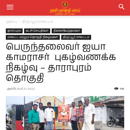
முகப்பு
திருப்பூர் மாவட்டம்
தாராபுரம்
கட்சி செய்திகள்
நினைவேந்தல்கள்
மாவட்ட மற்றும் தொகுதி நிகழ்வுகள்
திருப்பூர் மாவட்டம்
பெருந்தலைவர் ஐயா
காமராசர் புகழ்வணக்க
நிகழ்வு – தாராபுரம்
தொகுதி
அக்டோபர் 21, 2022
110