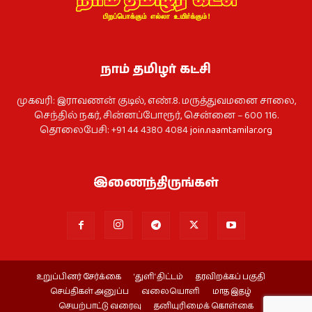
நாம் தமிழர் கட்சி
முகவரி: இராவணன் குடில், எண்.8. மருத்துவமனை சாலை,
செந்தில் நகர், சின்னப்போரூர், சென்னை – 600 116.
தொலைபேசி: +91 44 4380 4084
join.naamtamilar.org
இணைந்திருங்கள்
உறுப்பினர் சேர்க்கை
‘துளி’ திட்டம்
தரவிறக்கப் பகுதி
செய்திகள் அனுப்ப
வலையொளி
மாத இதழ்
செயற்பாட்டு வரைவு
தனியுரிமைக் கொள்கை