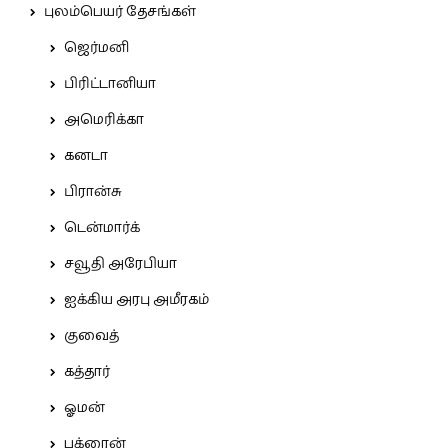
புலம்பெயர் தேசங்கள்
ஜெர்மனி
பிரிட்டானியா
அமெரிக்கா
கனடா
பிரான்சு
டென்மார்க்
சவூதி அரேபியா
ஐக்கிய அரபு அமீரகம்
குவைத்
கத்தார்
ஓமன்
பக்ரைன்