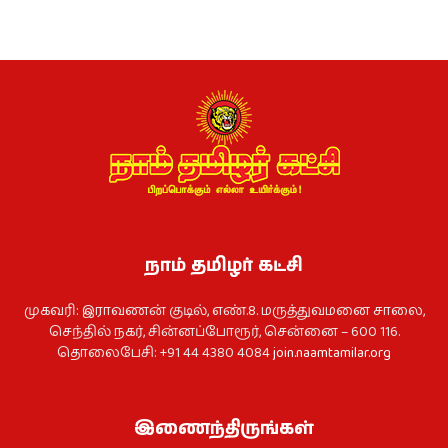
நாம் தமிழர் கட்சி
முகவரி: இராவணன் குடில், எண்.8. மருத்துவமனை சாலை,
செந்தில் நகர், சின்னப்போரூர், சென்னை – 600 116.
தொலைபேசி: +91 44 4380 4084
join.naamtamilar.org
இணைந்திருங்கள்