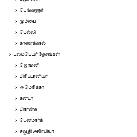
பெங்களூர்
மும்பை
டெல்லி
காரைக்கால்
புலம்பெயர் தேசங்கள்
ஜெர்மனி
பிரிட்டானியா
அமெரிக்கா
கனடா
பிரான்சு
டென்மார்க்
சவூதி அரேபியா