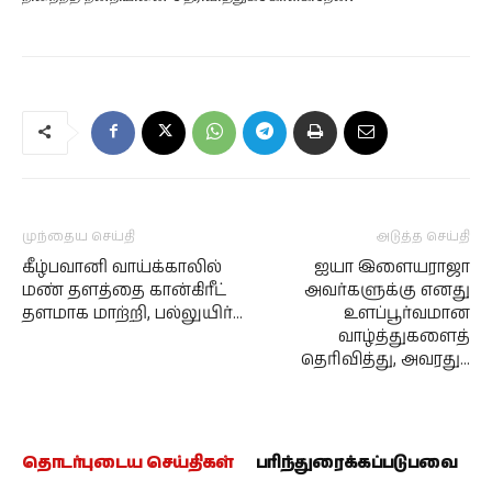
முந்தைய செய்தி
அடுத்த செய்தி
கீழ்பவானி வாய்க்காலில்
ஐயா இளையராஜா
மண் தளத்தை கான்கிரீட்
அவர்களுக்கு எனது
தளமாக மாற்றி, பல்லுயிர்…
உளப்பூர்வமான
வாழ்த்துகளைத்
தெரிவித்து, அவரது…
தொடர்புடைய செய்திகள்
பரிந்துரைக்கப்படுபவை