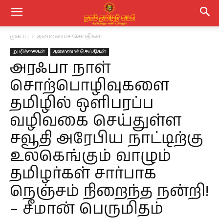
முகப்பு
தலைமைச் செய்திகள்
அறிக்கைகள்
தலைமைச் செய்திகள்
அரஃபா நாள்
சொற்பொழிவுகளை
தமிழில் ஒளிபரப்ப
வழிவகை செய்துள்ள
சவூதி அரேபிய நாட்டிற்கு
உலகெங்கும் வாழும்
தமிழர்கள் சார்பாக
நெஞ்சம் நிறைந்த நன்றி!
– சீமான் பெருமிதம்