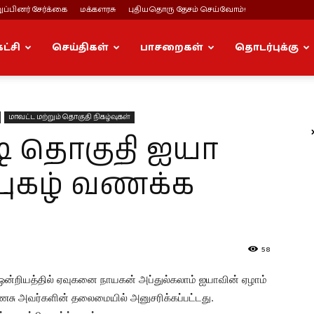
ப்பினர் சேர்க்கை
மக்களரசு
புதியதொரு தேசம் செய்வோம்!
கட்சி
செய்திகள்
பாசறைகள்
தொடர்புக்கு
மாவட்ட மற்றும் தொகுதி நிகழ்வுகள்
்டி தொகுதி ஐயா
 புகழ் வணக்க
58
வண் ஒன்றியத்தில் ஏவுகனை நாயகன் அப்துல்கலாம் ஐயாவின் ஏழாம்
சு அவர்களின் தலைமையில் அனுசரிக்கப்பட்டது.