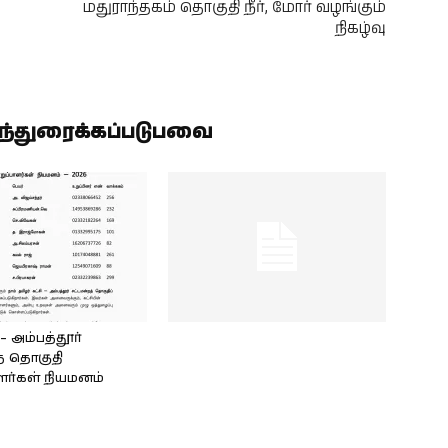
மதுராந்தகம் தொகுதி நீர், மோர் வழங்கும்
நிகழ்வு
ிந்துரைக்கப்படுபவை
அம்பத்தூர்
் தொகுதி
ளர்கள் நியமனம்